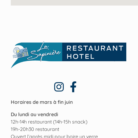
La Sapinière
Hotel Restaurant à Omaha Beach
Horaires de mars à fin juin
Du lundi au vendredi
12h-14h restaurant (14h-15h snack)
19h-20h30 restaurant
Ouvert l’après midi pour boire un verre