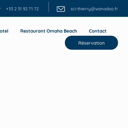
+33 2 31 92 71 72
sci-thierry@wanadoo.fr
otel
Restaurant Omaha Beach
Contact
Réservation