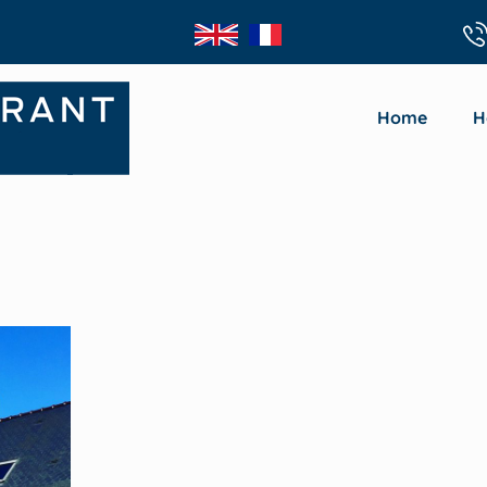
Home
H